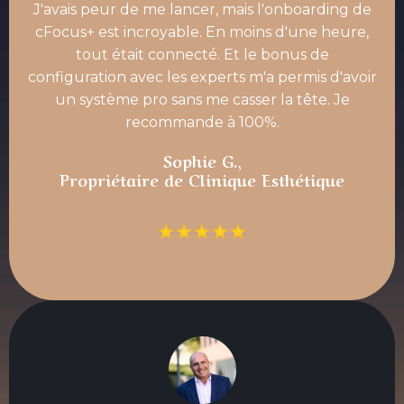
J'avais peur de me lancer, mais l'onboarding de
cFocus+ est incroyable. En moins d'une heure,
tout était connecté. Et le bonus de
configuration avec les experts m'a permis d'avoir
un système pro sans me casser la tête. Je
recommande à 100%.
Sophie G.,
Propriétaire de Clinique Esthétique